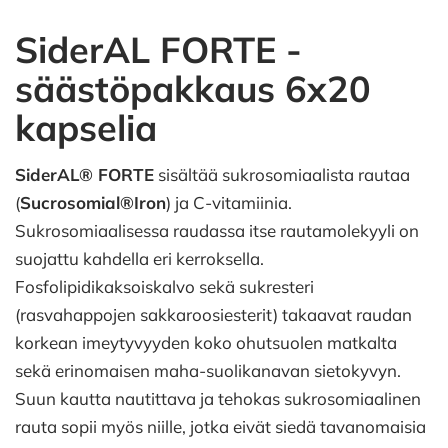
SiderAL FORTE -
säästöpakkaus 6x20
kapselia
SiderAL® FORTE
sisältää sukrosomiaalista rautaa
(
Sucrosomial®Iron
) ja C-vitamiinia.
Sukrosomiaalisessa raudassa itse rautamolekyyli on
suojattu kahdella eri kerroksella.
Fosfolipidikaksoiskalvo sekä sukresteri
(rasvahappojen sakkaroosiesterit) takaavat raudan
korkean imeytyvyyden koko ohutsuolen matkalta
sekä erinomaisen maha-suolikanavan sietokyvyn.
Suun kautta nautittava ja tehokas sukrosomiaalinen
rauta sopii myös niille, jotka eivät siedä tavanomaisia