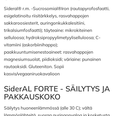
Sideral® r.m. -Sucrosomial®Iron (rautapyrofosfaatti,
esigelatinoitu riisitärkkelys, rasvahappojen
sakkaroosiesterit, auringonkukkalesitiini,
trikalsiumfosfaatti); täyteaine: mikrokiteinen
selluloosa; hydroksipropyylimetyyliselluloosa; C-
vitamiini (askorbiinihappo);
paakkuuntumisenestoaineet: rasvahappojen
magnesiumsuolat, piidioksidi; väriaine: punainen
rautaoksidi. Gluteeniton. Sopii
kasvis/vegaaniruokavalioon
SiderAL FORTE - SÄILYTYS JA
PAKKAUSKOKO
Säilytys huoneenlämmössä (alle 30 C); vältä
lämmönlähteitä, suoraa auringonvaloa ja kosketusta