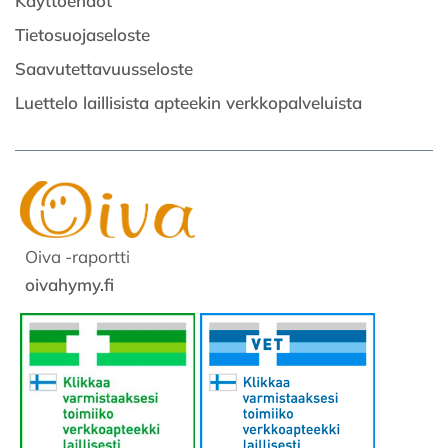
Käyttöehdot
Tietosuojaseloste
Saavutettavuusseloste
Luettelo laillisista apteekin verkkopalveluista
Oiva -raportti
oivahymy.fi