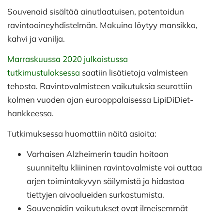
Souvenaid sisältää ainutlaatuisen, patentoidun
ravintoaineyhdistelmän. Makuina löytyy mansikka,
kahvi ja vanilja.
Marraskuussa 2020 julkaistussa
tutkimustuloksessa
saatiin lisätietoja valmisteen
tehosta. Ravintovalmisteen vaikutuksia seurattiin
kolmen vuoden ajan eurooppalaisessa LipiDiDiet-
hankkeessa.
Tutkimuksessa huomattiin näitä asioita:
Varhaisen Alzheimerin taudin hoitoon
suunniteltu kliininen ravintovalmiste voi auttaa
arjen toimintakyvyn säilymistä ja hidastaa
tiettyjen aivoalueiden surkastumista.
Souvenaidin vaikutukset ovat ilmeisemmät