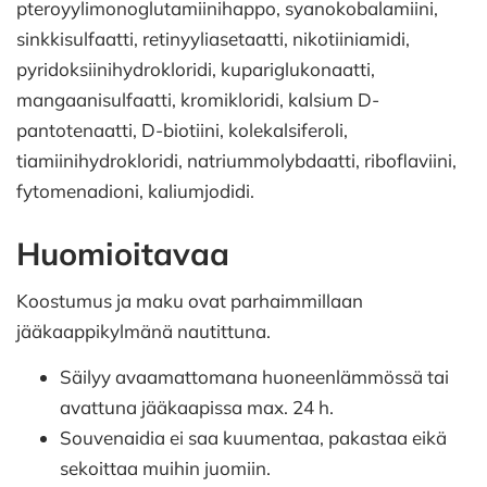
pteroyylimonoglutamiinihappo, syanokobalamiini,
sinkkisulfaatti, retinyyliasetaatti, nikotiiniamidi,
pyridoksiinihydrokloridi, kupariglukonaatti,
mangaanisulfaatti, kromikloridi, kalsium D-
pantotenaatti, D-biotiini, kolekalsiferoli,
tiamiinihydrokloridi, natriummolybdaatti, riboflaviini,
fytomenadioni, kaliumjodidi.
Huomioitavaa
Koostumus ja maku ovat parhaimmillaan
jääkaappikylmänä nautittuna.
Säilyy avaamattomana huoneenlämmössä tai
avattuna jääkaapissa max. 24 h.
Souvenaidia ei saa kuumentaa, pakastaa eikä
sekoittaa muihin juomiin.