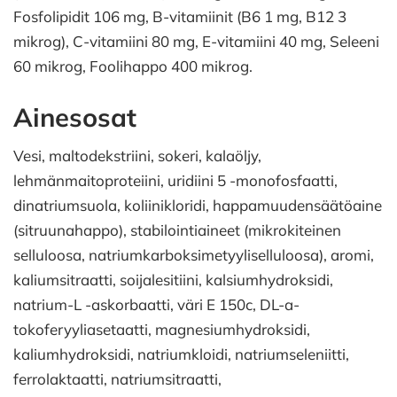
Fosfolipidit 106 mg, B-vitamiinit (B6 1 mg, B12 3
mikrog), C-vitamiini 80 mg, E-vitamiini 40 mg, Seleeni
60 mikrog, Foolihappo 400 mikrog.
Ainesosat
Vesi, maltodekstriini, sokeri, kalaöljy,
lehmänmaitoproteiini, uridiini 5 -monofosfaatti,
dinatriumsuola, koliinikloridi, happamuudensäätöaine
(sitruunahappo), stabilointiaineet (mikrokiteinen
selluloosa, natriumkarboksimetyyliselluloosa), aromi,
kaliumsitraatti, soijalesitiini, kalsiumhydroksidi,
natrium-L -askorbaatti, väri E 150c, DL-a-
tokoferyyliasetaatti, magnesiumhydroksidi,
kaliumhydroksidi, natriumkloidi, natriumseleniitti,
ferrolaktaatti, natriumsitraatti,