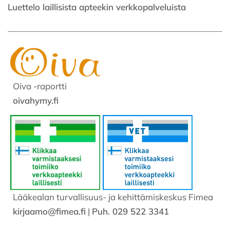
Luettelo laillisista apteekin verkkopalveluista
Oiva -raportti
oivahymy.fi
Lääkealan turvallisuus- ja kehittämiskeskus Fimea
kirjaamo@fimea.fi
|
Puh. 029 522 3341