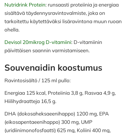
Nutridrink Protein
: runsaasti proteiinia ja energiaa
sisältävä täydennysravintovalmiste, joka on
tarkoitettu käytettäväksi lisäravintona muun ruoan
ohella.
Devisol 20mikrog D-vitamiini
: D-vitamiinin
päivittäisen saannin varmistamiseen.
Souvenaidin koostumus
Ravintosisältö / 125 ml pullo:
Energiaa 125 kcal, Proteiinia 3,8 g, Rasvaa 4,9 g,
Hiilihydraatteja 16,5 g.
DHA (dokosaheksaeenihappo) 1200 mg, EPA
(eikosapentaeenihappo) 300 mg, UMP
(uridiinimonofosfaatti) 625 mg, Koliini 400 mg,