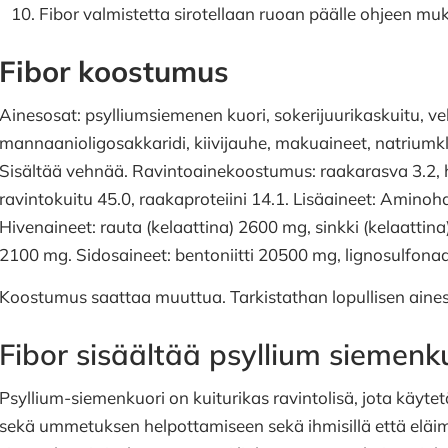
Fibor valmistetta sirotellaan ruoan päälle ohjeen mu
Fibor koostumus
Ainesosat: psylliumsiemenen kuori, sokerijuurikaskuitu, veh
mannaanioligosakkaridi, kiivijauhe, makuaineet, natriumk
Sisältää vehnää. Ravintoainekoostumus: raakarasva 3.2, 
ravintokuitu 45.0, raakaproteiini 14.1. Lisäaineet: Aminoha
Hivenaineet: rauta (kelaattina) 2600 mg, sinkki (kelaattin
2100 mg. Sidosaineet: bentoniitti 20500 mg, lignosulfona
Koostumus saattaa muuttua. Tarkistathan lopullisen aine
Fibor sisäältää psyllium siemenk
Psyllium-siemenkuori on kuiturikas ravintolisä, jota käyt
sekä ummetuksen helpottamiseen sekä ihmisillä että eläimillä