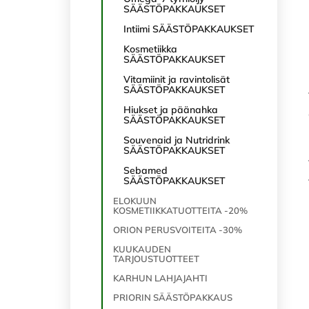
SÄÄSTÖPAKKAUKSET
Intiimi SÄÄSTÖPAKKAUKSET
Kosmetiikka
SÄÄSTÖPAKKAUKSET
Vitamiinit ja ravintolisät
SÄÄSTÖPAKKAUKSET
Hiukset ja päänahka
SÄÄSTÖPAKKAUKSET
Souvenaid ja Nutridrink
SÄÄSTÖPAKKAUKSET
Sebamed
SÄÄSTÖPAKKAUKSET
ELOKUUN
KOSMETIIKKATUOTTEITA -20%
ORION PERUSVOITEITA -30%
KUUKAUDEN
TARJOUSTUOTTEET
KARHUN LAHJAJAHTI
PRIORIN SÄÄSTÖPAKKAUS