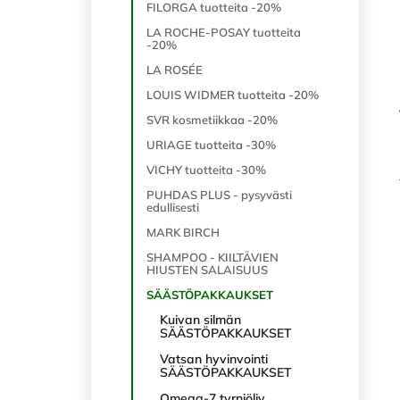
FILORGA tuotteita -20%
LA ROCHE-POSAY tuotteita
-20%
LA ROSÉE
LOUIS WIDMER tuotteita -20%
SVR kosmetiikkaa -20%
URIAGE tuotteita -30%
VICHY tuotteita -30%
PUHDAS PLUS - pysyvästi
edullisesti
MARK BIRCH
SHAMPOO - KIILTÄVIEN
HIUSTEN SALAISUUS
SÄÄSTÖPAKKAUKSET
Kuivan silmän
SÄÄSTÖPAKKAUKSET
Vatsan hyvinvointi
SÄÄSTÖPAKKAUKSET
Omega-7 tyrniöljy