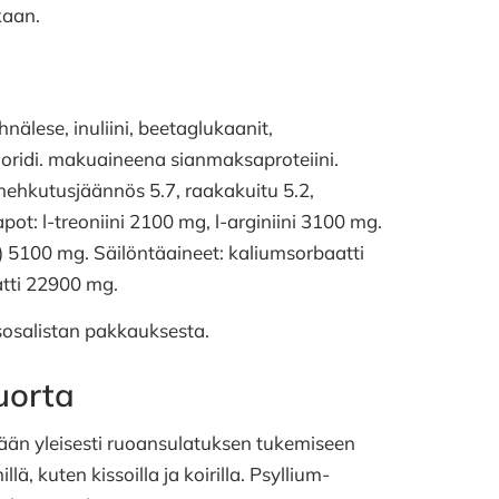
kaan.
nälese, inuliini, beetaglukaanit,
loridi. makuaineena sianmaksaproteiini.
hehkutusjäännös 5.7, raakakuitu 5.2,
pot: l-treoniini 2100 mg, l-arginiini 3100 mg.
a) 5100 mg. Säilöntäaineet: kaliumsorbaatti
atti 22900 mg.
sosalistan pakkauksesta.
uorta
etään yleisesti ruoansulatuksen tukemiseen
, kuten kissoilla ja koirilla. Psyllium-