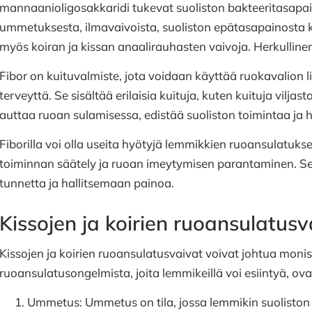
mannaanioligosakkaridi tukevat suoliston bakteeritasapain
ummetuksesta, ilmavaivoista, suoliston epätasapainosta kä
myös koiran ja kissan anaalirauhasten vaivoja. Herkulli
Fibor on kuituvalmiste, jota voidaan käyttää ruokavalion 
terveyttä. Se sisältää erilaisia kuituja, kuten kuituja viljas
auttaa ruoan sulamisessa, edistää suoliston toimintaa ja 
Fiborilla voi olla useita hyötyjä lemmikkien ruoansulatukse
toiminnan säätely ja ruoan imeytymisen parantaminen. Se
tunnetta ja hallitsemaan painoa.
Kissojen ja koirien ruoansulatusv
Kissojen ja koirien ruoansulatusvaivat voivat johtua monist
ruoansulatusongelmista, joita lemmikeillä voi esiintyä, ova
Ummetus: Ummetus on tila, jossa lemmikin suoliston l