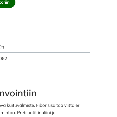
oriin
0g
062
nvointiin
a kuituvalmiste. Fibor sisältää viittä eri
intaa. Prebiootit inuliini ja