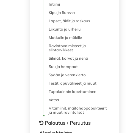
Intiimi
Kipu ja flunssa
Lapset, äidit ja raskaus
Liikunta ja urheilu
Matkalle ja mökille
Ravintovalmisteet ja
elintarvikkeet
Silmät, korvat ja nenä
Suu ja hampaat
Sydän ja verenkierto
Testit, apuvälineet ja muut
Tupakoinnin lopettaminen
Vatsa
Vitamiinit, maitohappobakteerit
ja muut ravintolisät
Palautus / Peruutus
Ajankohtaista