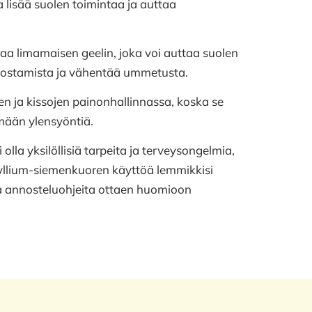
 lisää suolen toimintaa ja auttaa
a limamaisen geelin, joka voi auttaa suolen
a ulostamista ja vähentää ummetusta.
n ja kissojen painonhallinnassa, koska se
mään ylensyöntiä.
olla yksilöllisiä tarpeita ja terveysongelmia,
syllium-siemenkuoren käyttöä lemmikkisi
ja annosteluohjeita ottaen huomioon