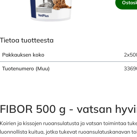
Ostosk
Tietoa tuotteesta
Pakkauksen koko
2x50
Tuotenumero (Muu)
3369
FIBOR 500 g - vatsan hyvi
Koirien ja kissojen ruoansulatusta ja vatsan toimintaa tukev
luonnollista kuitua, jotka tukevat ruoansulatuskanavan toim