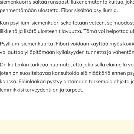
siemenkuori sisältää runsaasti liukenematonta kuitua, joka
pehmentämään ulostetta. Fibor sisältää psylliumia.
Kun psyllium-siemenkuori sekoitetaan veteen, se muodosta
liikkeitä ja lisätä ulosteen tilavuutta. Tämä voi helpotta
Psyllium-siemenkuorta (Fibor) voidaan käyttää myös koirie
voi auttaa ylläpitämään kylläisyyden tunnetta ja vähentä
On kuitenkin tärkeää huomata, että jokaisella eläimellä voi 
joten on suositeltavaa konsultoida eläinlääkäriä ennen p
kanssa. Eläinlääkäri pystyy antamaan tarkempia ohjeita 
lemmikkisi terveydentilan ja tarpeet.