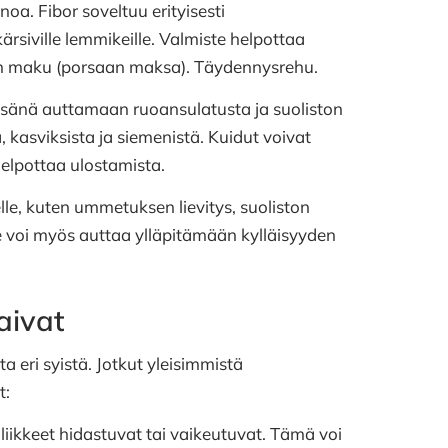
oa. Fibor soveltuu erityisesti
rsiville lemmikeille. Valmiste helpottaa
nen maku (porsaan maksa). Täydennysrehu.
lisänä auttamaan ruoansulatusta ja suoliston
ta, kasviksista ja siemenistä. Kuidut voivat
helpottaa ulostamista.
lle, kuten ummetuksen lievitys, suoliston
 voi myös auttaa ylläpitämään kylläisyyden
aivat
a eri syistä. Jotkut yleisimmistä
t:
iikkeet hidastuvat tai vaikeutuvat. Tämä voi