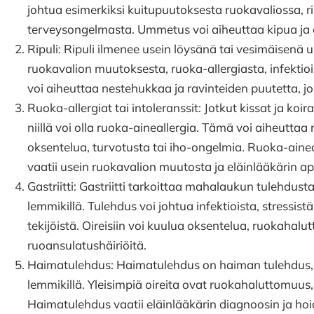
johtua esimerkiksi kuitupuutoksesta ruokavaliossa, r
terveysongelmasta. Ummetus voi aiheuttaa kipua ja
Ripuli: Ripuli ilmenee usein löysänä tai vesimäisenä u
ruokavalion muutoksesta, ruoka-allergiasta, infektio
voi aiheuttaa nestehukkaa ja ravinteiden puutetta, jos
Ruoka-allergiat tai intoleranssit: Jotkut kissat ja koirat
niillä voi olla ruoka-aineallergia. Tämä voi aiheuttaa
oksentelua, turvotusta tai iho-ongelmia. Ruoka-ainea
vaatii usein ruokavalion muutosta ja eläinlääkärin a
Gastriitti: Gastriitti tarkoittaa mahalaukun tulehdus
lemmikillä. Tulehdus voi johtua infektioista, stressis
tekijöistä. Oireisiin voi kuulua oksentelua, ruokahal
ruoansulatushäiriöitä.
Haimatulehdus: Haimatulehdus on haiman tulehdus, 
lemmikillä. Yleisimpiä oireita ovat ruokahaluttomuus, 
Haimatulehdus vaatii eläinlääkärin diagnoosin ja hoi