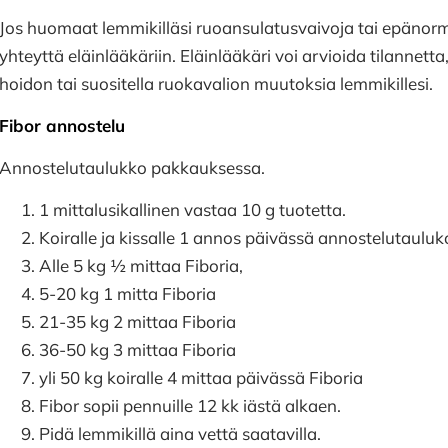
Jos huomaat lemmikilläsi ruoansulatusvaivoja tai epänorm
yhteyttä eläinlääkäriin. Eläinlääkäri voi arvioida tilannetta
hoidon tai suositella ruokavalion muutoksia lemmikillesi.
Fibor annostelu
Annostelutaulukko pakkauksessa.
1 mittalusikallinen vastaa 10 g tuotetta.
Koiralle ja kissalle 1 annos päivässä annostelutaulu
Alle 5 kg ½ mittaa Fiboria,
5-20 kg 1 mitta Fiboria
21-35 kg 2 mittaa Fiboria
36-50 kg 3 mittaa Fiboria
yli 50 kg koiralle 4 mittaa päivässä Fiboria
Fibor sopii pennuille 12 kk iästä alkaen.
Pidä lemmikillä aina vettä saatavilla.