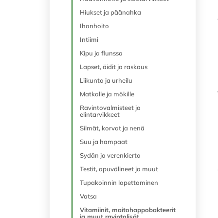
Hiukset ja päänahka
Ihonhoito
Intiimi
Kipu ja flunssa
Lapset, äidit ja raskaus
Liikunta ja urheilu
Matkalle ja mökille
Ravintovalmisteet ja
elintarvikkeet
Silmät, korvat ja nenä
Suu ja hampaat
Sydän ja verenkierto
Testit, apuvälineet ja muut
Tupakoinnin lopettaminen
Vatsa
Vitamiinit, maitohappobakteerit
ja muut ravintolisät