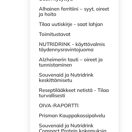
Alhainen ferritiini – syyt, oireet
ja hoito
Tilaa uutiskirje - saat lahjan
Toimitustavat
NUTRIDRINK - käyttövalmis
täydennysravintojuoma
Alzheimerin tauti – oireet ja
tunnistaminen
Souvenaid ja Nutridrink
keskittämisetu
Reseptilääkkeet netistä - Tilaa
turvallisesti
OIVA-RAPORTTI
Prisman Kauppakassipalvelu
Souvenaid ja Nutridrink
Compact Protein kokemuksia