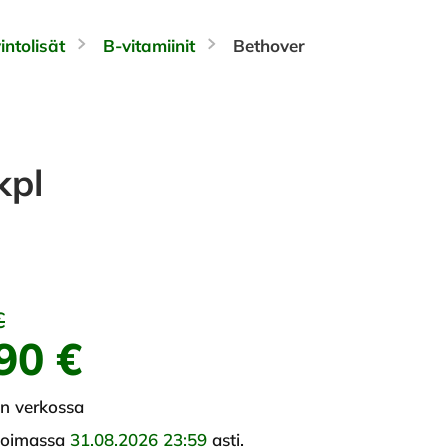
intolisät
B-vitamiinit
Bethover
kpl
€
90 €
in verkossa
voimassa
31.08.2026 23:59
asti.