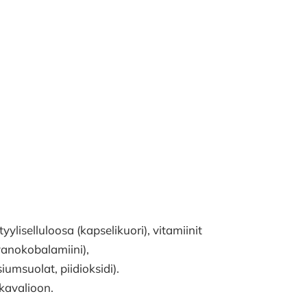
yliselluloosa (kapselikuori), vitamiinit
(syanokobalamiini),
msuolat, piidioksidi).
kavalioon.