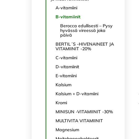
A-vitamiini
B-vitamiinit
Berocca edullisesti – Pysy
hyvässä vireessä joka
päivä
BERTIL´S -HIVENAINEET JA
VITAMIINIT -20%
C-vitamiini
D-vitamiinit
E-vitamiini
Kalsium
Kalsium + D-vitamiini
Kromi
MINISUN -VITAMIINIT -30%
MULTIVITA VITAMIINIT
Magnesium
Maitohappobakteerit