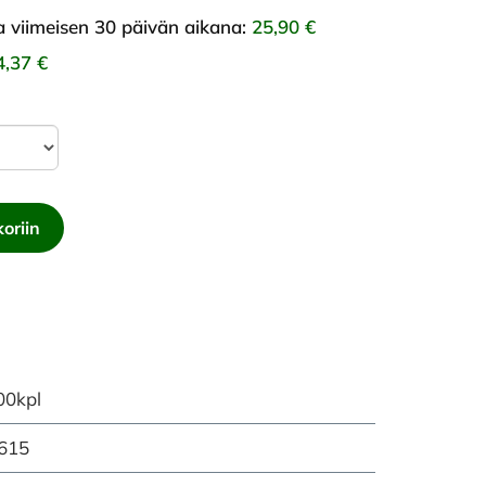
ta viimeisen 30 päivän aikana:
25,90 €
4,37 €
oriin
00kpl
615