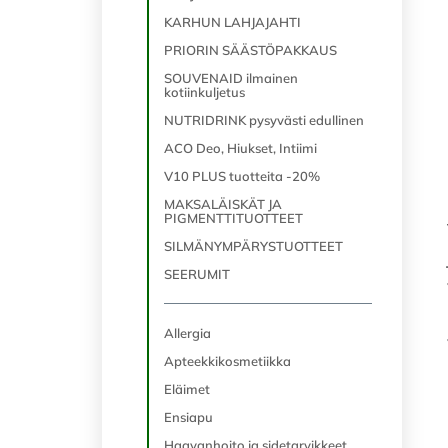
KARHUN LAHJAJAHTI
PRIORIN SÄÄSTÖPAKKAUS
SOUVENAID ilmainen
kotiinkuljetus
NUTRIDRINK pysyvästi edullinen
ACO Deo, Hiukset, Intiimi
V10 PLUS tuotteita -20%
MAKSALÄISKÄT JA
PIGMENTTITUOTTEET
SILMÄNYMPÄRYSTUOTTEET
SEERUMIT
Allergia
Apteekkikosmetiikka
Eläimet
Ensiapu
Haavanhoito ja sidetarvikkeet