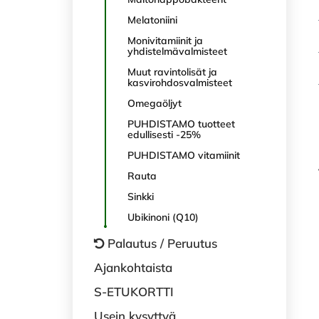
Melatoniini
Monivitamiinit ja
yhdistelmävalmisteet
Muut ravintolisät ja
kasvirohdosvalmisteet
Omegaöljyt
PUHDISTAMO tuotteet
edullisesti -25%
PUHDISTAMO vitamiinit
Rauta
Sinkki
Ubikinoni (Q10)
Palautus / Peruutus
Ajankohtaista
S-ETUKORTTI
Usein kysyttyä