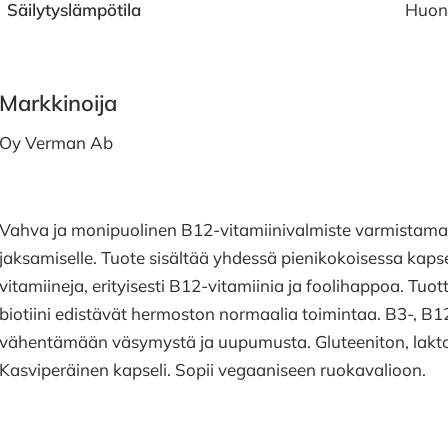
Säilytyslämpötila
Huon
Markkinoija
Oy Verman Ab
Vahva ja monipuolinen B12-vitamiinivalmiste varmistamaa
jaksamiselle. Tuote sisältää yhdessä pienikokoisessa kaps
vitamiineja, erityisesti B12-vitamiinia ja foolihappoa. Tuo
biotiini edistävät hermoston normaalia toimintaa. B3-, B1
vähentämään väsymystä ja uupumusta. Gluteeniton, laktoos
Kasviperäinen kapseli. Sopii vegaaniseen ruokavalioon.