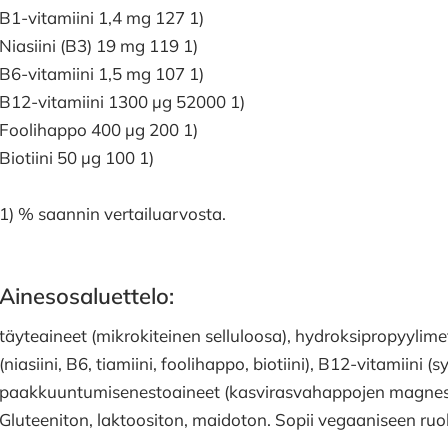
B1-vitamiini 1,4 mg 127 1)
Niasiini (B3) 19 mg 119 1)
B6-vitamiini 1,5 mg 107 1)
B12-vitamiini 1300 µg 52000 1)
Foolihappo 400 µg 200 1)
Biotiini 50 µg 100 1)
1) % saannin vertailuarvosta.
Ainesosaluettelo:
täyteaineet (mikrokiteinen selluloosa), hydroksipropyylimety
(niasiini, B6, tiamiini, foolihappo, biotiini), B12-vitamiini 
paakkuuntumisenestoaineet (kasvirasvahappojen magnesiu
Gluteeniton, laktoositon, maidoton. Sopii vegaaniseen ruo