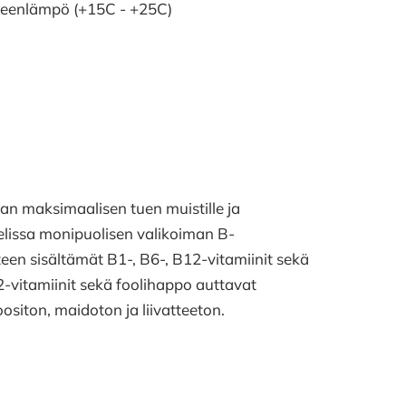
eenlämpö (+15C - +25C)
n maksimaalisen tuen muistille ja
elissa monipuolisen valikoiman B-
tteen sisältämät B1-, B6-, B12-vitamiinit sekä
2-vitamiinit sekä foolihappo auttavat
iton, maidoton ja liivatteeton.